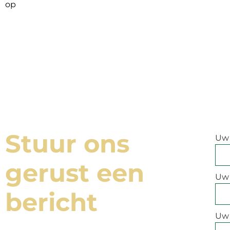
op
Stuur ons
Uw
gerust een
Uw 
bericht
Uw