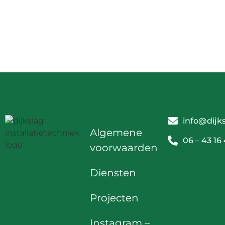
info@dijks
Algemene
06 – 43 16
voorwaarden
Diensten
Projecten
Instagram
–