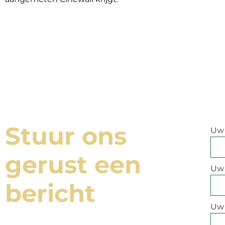
Stuur ons
Uw
gerust een
Uw 
bericht
Uw