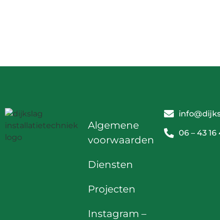
info@dijks
Algemene
06 – 43 16
voorwaarden
Diensten
Projecten
Instagram
–